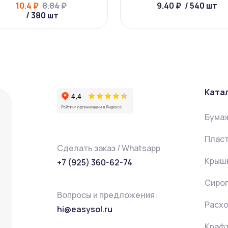
10.4 ₽
8.84 ₽
9.40 ₽
/ 540 шт
/ 380 шт
Ката
Бума
Пласт
Сделать заказ / Whatsapp
Крышк
+7 (925) 360-62-74
Сиро
Вопросы и предложения:
Расх
hi@easysol.ru
Крафт