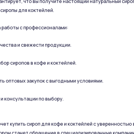
антирует, что вы получите настоящий натуральный сироп
сиропы для коктейлей.
 работы с профессионалами:
ачества и свежести продукции.
бор сиропов в кофе и коктейлей.
ь оптовых закупок с выгодными условиями.
и консультации по выбору.
очет купить сироп для кофе и коктейлей с уверенностью 
ром станет обращение в специализированные компании