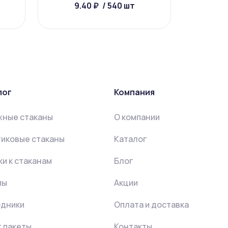
9.40 ₽
/ 540 шт
10
лог
Компания
жные стаканы
О компании
иковые стаканы
Каталог
и к стаканам
Блог
пы
Акции
одники
Оплата и доставка
 пакеты
Контакты