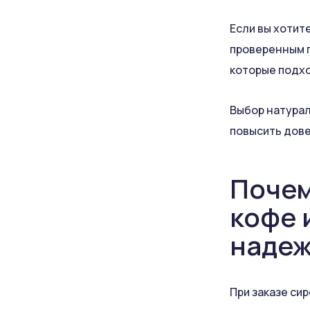
Если вы хотит
проверенным п
которые подхо
Выбор натурал
повысить дове
Почем
кофе 
надеж
При заказе си