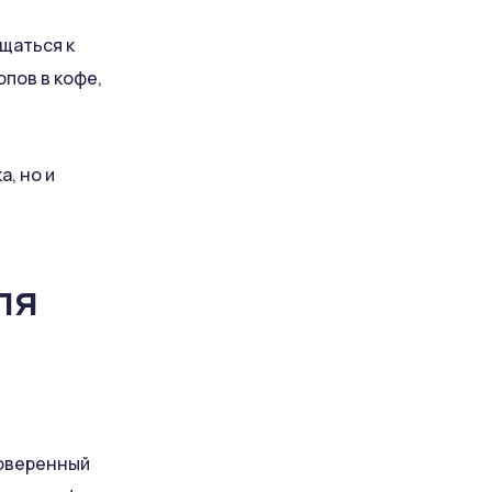
ащаться к
пов в кофе,
, но и
ля
роверенный