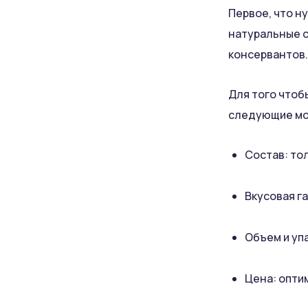
Первое, что н
натуральные с
консервантов.
Для того чтоб
следующие мо
Состав: то
Вкусовая г
Объем и уп
Цена: опти