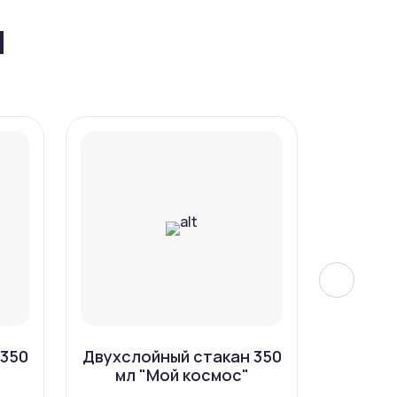
ы
 350
Двухслойный стакан 350
Двухсл
"
мл "Мой космос"
мл 