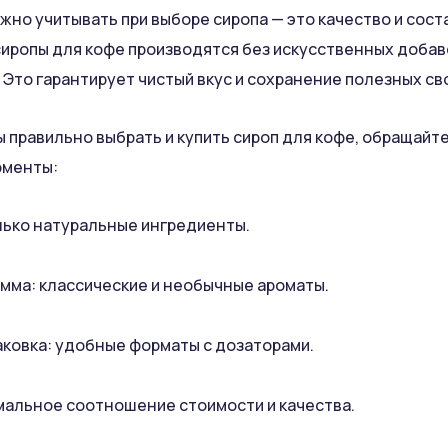
ужно учитывать при выборе сиропа — это качество и сост
иропы для кофе производятся без искусственных добав
 Это гарантирует чистый вкус и сохранение полезных св
ы правильно выбрать и купить сироп для кофе, обращайт
менты:
лько натуральные ингредиенты.
амма: классические и необычные ароматы.
аковка: удобные форматы с дозаторами.
мальное соотношение стоимости и качества.