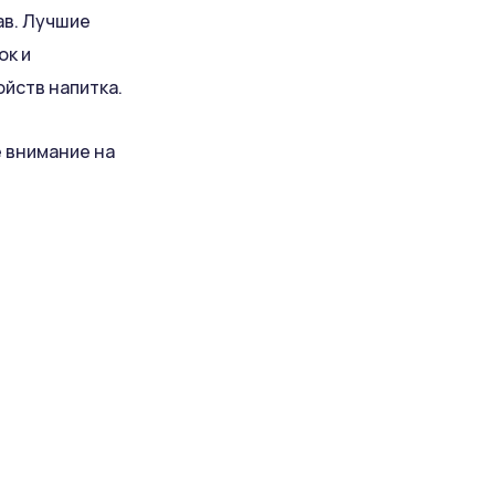
ав. Лучшие
ок и
ойств напитка.
е внимание на