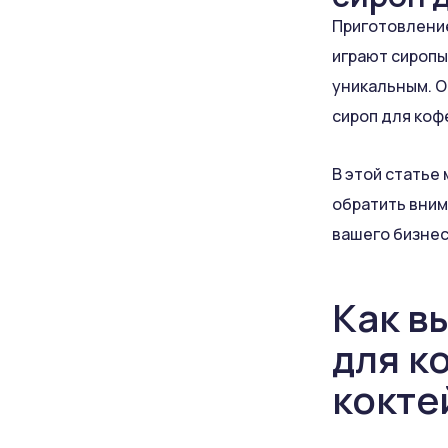
Приготовление
играют сиропы
уникальным. О
сироп для коф
В этой статье 
обратить вним
вашего бизнес
Как в
для к
кокте