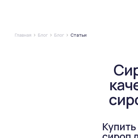
Главная
Блог
Блог
Статьи
Сир
кач
сир
Купить
сироп д