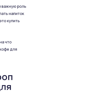
м важную роль
лать напиток
это купить
на что
 кофе для
роп
для