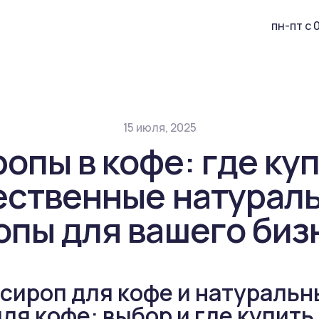
пн-пт с 
15 июля, 2025
опы в кофе: где ку
ественные натурал
опы для вашего биз
 сироп для кофе и натуральн
ля кофе: выбор и где купить