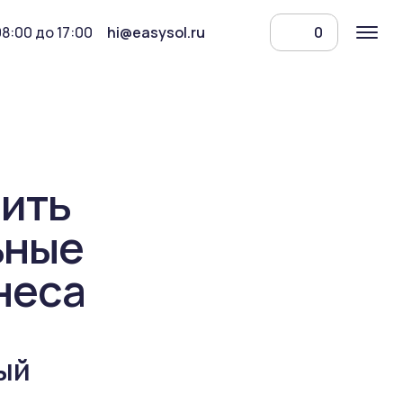
08:00 до 17:00
hi@easysol.ru
0
пить
ьные
неса
ый