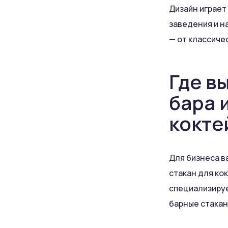
Дизайн играет
заведения и н
— от классиче
Где в
бара 
кокте
Для бизнеса в
стакан для ко
специализируе
барные стакан