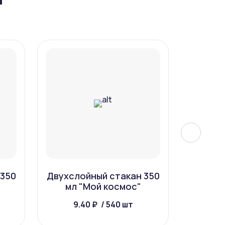
 350
Двухслойный стакан 350
Двухсл
"
мл "Мой космос"
мл 
9.40 ₽
/ 540 шт
10