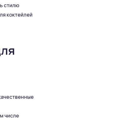
ть стилю
для коктейлей
для
 качественные
ом числе