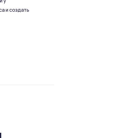
й у
а и создать
ы