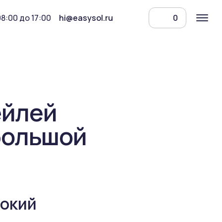
08:00 до 17:00
hi@easysol.ru
0
ейлей
большой
сокий