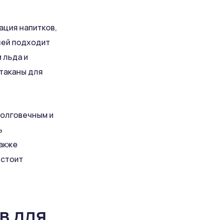
ация напитков,
лей подходит
 льда и
стаканы для
долговечным и
ь
также
 стоит
в для