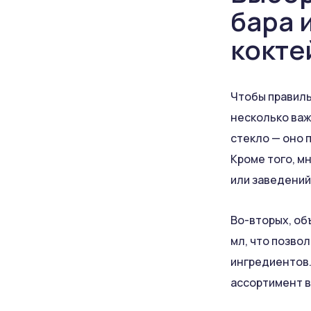
бара 
кокте
Чтобы правиль
несколько важ
стекло — оно 
Кроме того, м
или заведений
Во-вторых, об
мл, что позво
ингредиентов.
ассортимент в