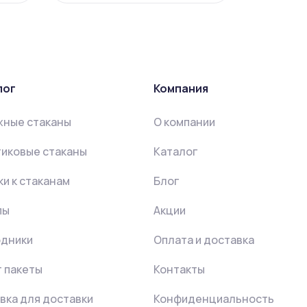
лог
Компания
жные стаканы
О компании
иковые стаканы
Каталог
и к стаканам
Блог
пы
Акции
одники
Оплата и доставка
 пакеты
Контакты
вка для доставки
Конфиденциальность