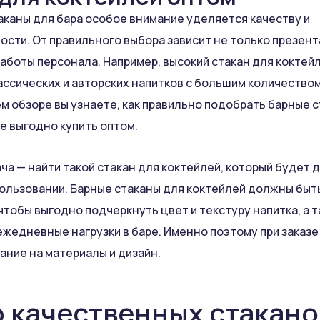
аканы для бара особое внимание уделяется качеству и
сти. От правильного выбора зависит не только презент
работы персонала. Например, высокий стакан для коктей
ассических и авторских напитков с большим количеством
ем обзоре вы узнаете, как правильно подобрать барные 
де выгодно купить оптом.
ча — найти такой стакан для коктейлей, который будет 
ользовании. Барные стаканы для коктейлей должны быт
чтобы выгодно подчеркнуть цвет и текстуру напитка, а 
жедневные нагрузки в баре. Именно поэтому при заказе
ание на материалы и дизайн.
 качественных стакано