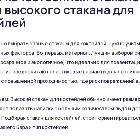
и высокого стакана для
йлей
но выбрать барные стаканы для коктейлей, нужно учит
ных факторов. Во-первых, материал. Лучшим выбором с
прозрачное и экологичное, что идеально для презентаци
ногие предпочитают пластиковые варианты для летних 
 с повышенной проходимостью, где риск повреждений в
ъем. Высокий стакан для коктейлей обычно имеет размер
ляет подавать напитки с большим количеством льда и д
 Подбирая стакан для коктейлей, стоит ориентироватьс
ашего бара и тип коктейлей.