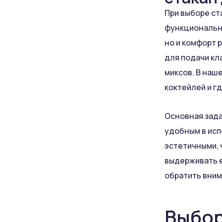
При выборе ст
функционально
но и комфорт 
для подачи кл
миксов. В наш
коктейлей и г
Основная зада
удобным в исп
эстетичными, 
выдерживать е
обратить вним
Выбор