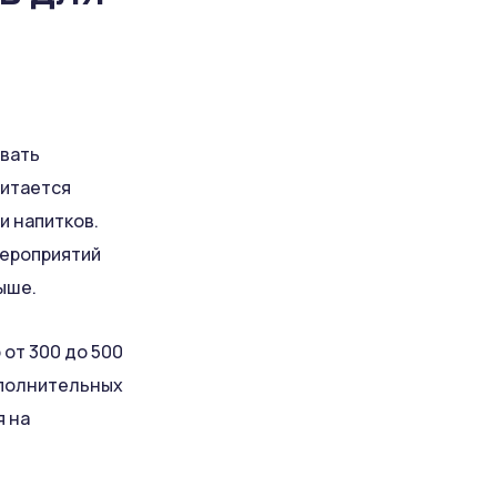
ывать
читается
и напитков.
мероприятий
ыше.
 от 300 до 500
ополнительных
я на