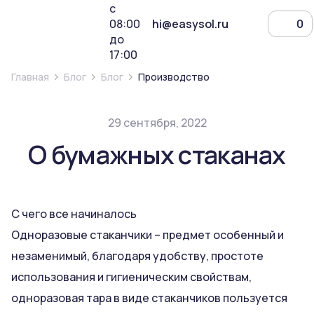
с
08:00
hi@easysol.ru
0
до
17:00
Главная
Блог
Блог
Производство
29 сентября, 2022
О бумажных стаканах
С чего все начиналось
Одноразовые стаканчики – предмет особенный и
незаменимый, благодаря удобству, простоте
использования и гигиеническим свойствам,
одноразовая тара в виде стаканчиков пользуется