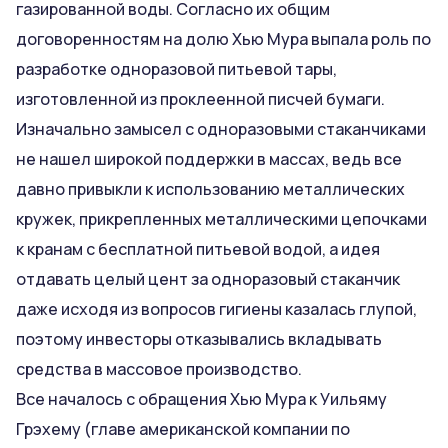
газированной воды. Согласно их общим
договоренностям на долю Хью Мура выпала роль по
разработке одноразовой питьевой тары,
изготовленной из проклеенной писчей бумаги.
Изначально замысел с одноразовыми стаканчиками
не нашел широкой поддержки в массах, ведь все
давно привыкли к использованию металлических
кружек, прикрепленных металлическими цепочками
к кранам с бесплатной питьевой водой, а идея
отдавать целый цент за одноразовый стаканчик
даже исходя из вопросов гигиены казалась глупой,
поэтому инвесторы отказывались вкладывать
средства в массовое производство.
Все началось с обращения Хью Мура к Уильяму
Грэхему (главе американской компании по