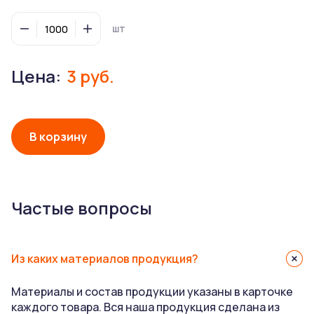
образования микроплатика.
шт
Она не позволяет горячему напитку пролиться,
вытечь из стаканчика, запачкать стол, руки, одежду.
Защищает от попадания уличной пыли и сора во
Цена:
3 руб.
время ветра.
Сохраняет напиток горячим длительное время.
В корзину
Частые вопросы
Из каких материалов продукция?
Материалы и состав продукции указаны в карточке
каждого товара. Вся наша продукция сделана из